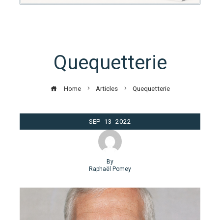
Quequetterie
Home
Articles
Quequetterie
SEP
13
2022
By
Raphaël Pomey