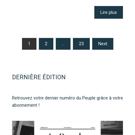
Lire plus
Pagination
1
2
…
23
Next
des
publications
DERNIÈRE ÉDITION
Retrouvez votre dernier numéro du Peuple grâce à votre
abonnement !