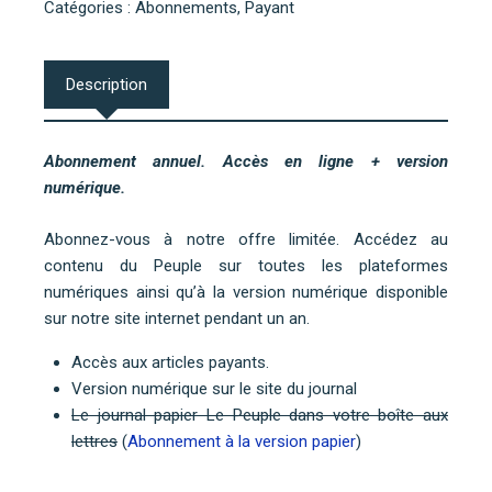
annuel
Catégories :
Abonnements
,
Payant
en
ligne
Description
Abonnement annuel. Accès en ligne + version
numérique.
Abonnez-vous à notre offre limitée. Accédez au
contenu du Peuple sur toutes les plateformes
numériques ainsi qu’à la version numérique disponible
sur notre site internet pendant un an.
Accès aux articles payants.
Version numérique sur le site du journal
Le journal papier Le Peuple dans votre boîte aux
lettres
(
Abonnement à la version papier
)