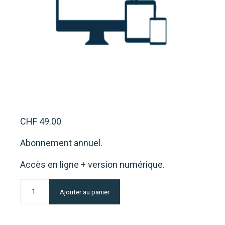
CHF
49.00
Abonnement annuel.
Accès en ligne + version numérique.
quantité
Alternative:
Ajouter au panier
de
Abonnement