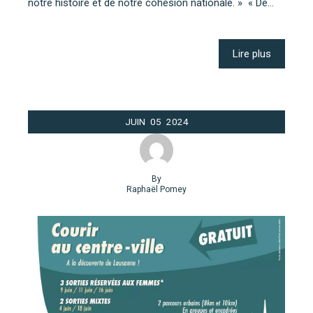
notre histoire et de notre cohésion nationale. » « De…
Lire plus
JUIN
05
2024
By
Raphaël Pomey