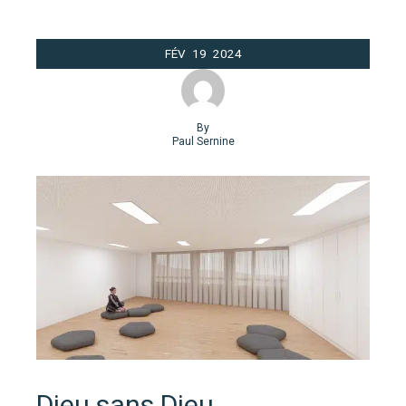
FÉV
19
2024
By
Paul Sernine
Dieu sans Dieu