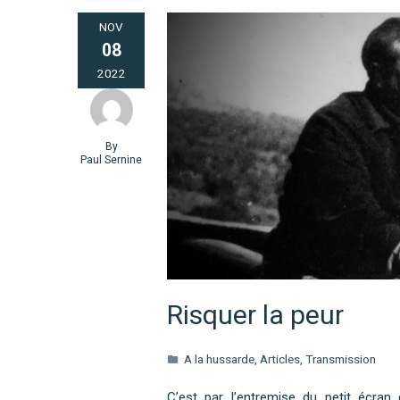
NOV
08
2022
By
Paul Sernine
Risquer la peur
A la hussarde
,
Articles
,
Transmission
C’est par l’entremise du petit écran 