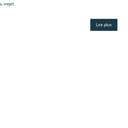
au «rejet…
Lire plus