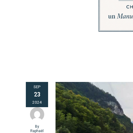
SEP
23
2024
By
Raphaël