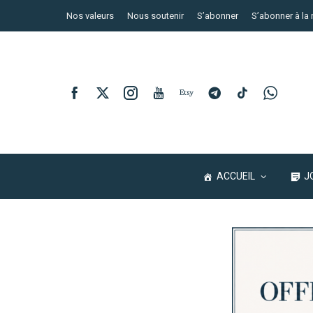
Nos valeurs
Nous soutenir
S’abonner
S’abonner à la 
ACCUEIL
J