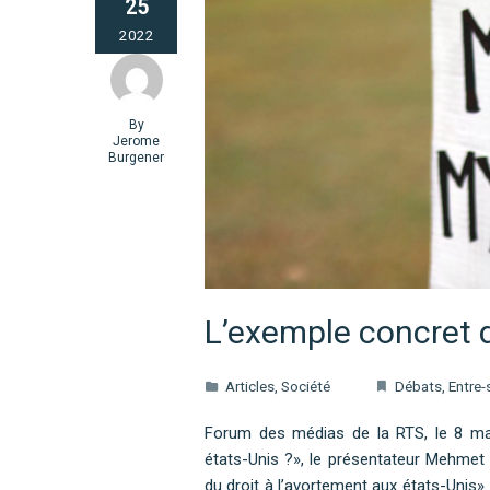
25
2022
By
Jerome
Burgener
L’exemple concret 
Articles
,
Société
Débats
,
Entre-
Forum des médias de la RTS, le 8 mai: 
états-Unis ?», le présentateur Mehmet G
du droit à l’avortement aux états-Unis». 