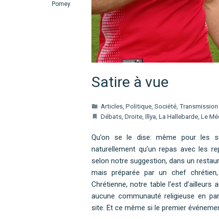
Pomey
Satire à vue
Articles
,
Politique
,
Société
,
Transmission
Débats
,
Droite
,
Illya
,
La Hallebarde
,
Le Mé
Qu’on se le dise: même pour les su
naturellement qu’un repas avec les rep
selon notre suggestion, dans un restaur
mais préparée par un chef chrétien,
Chrétienne, notre table l’est d’ailleur
aucune communauté religieuse en partic
site. Et ce même si le premier événemen