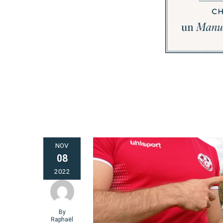
NOV
08
2022
By
Raphaël