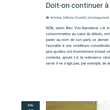
Doit-on continuer à
Articles
,
Débats
,
Société
,
Uncategorized
NON, selon Alec Von Barnekow «Je trouv
consommateur au cœur du débat», ento
parler au nom de son parti, ce dernier n
favorable à une «meilleure considérat
plus qu’elles ont énormément évolué ces
contexte, ajoute-t-il, la redevance «do
servir. Il ne s’agit pas, par exemple, de
MAI