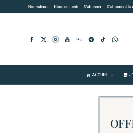
Nos valeurs
Nous soutenir
S’abonner
S’abonner à la 
ACCUEIL
J