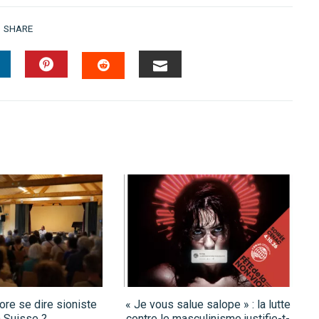
SHARE
INKEDIN
PINTEREST
EMAIL
STUMBLEUPON
re se dire sioniste
« Je vous salue salope » : la lutte
 Suisse ?
contre le masculinisme justifie-t-