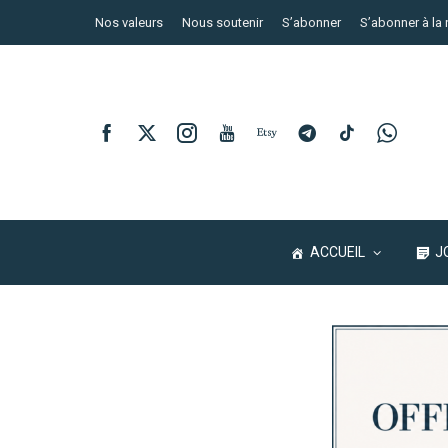
Nos valeurs
Nous soutenir
S’abonner
S’abonner à la 
ACCUEIL
J