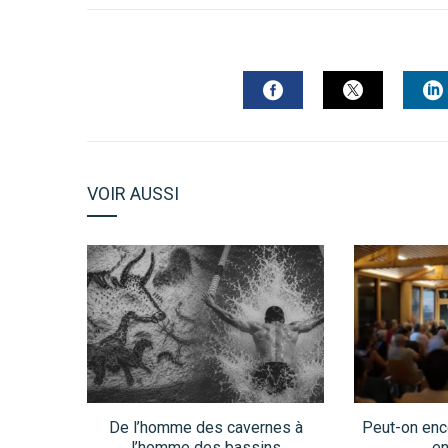
FACEBOOK
TWITTER
L
VOIR AUSSI
De l’homme des cavernes à
Peut-on enco
l’homme des bassins
en