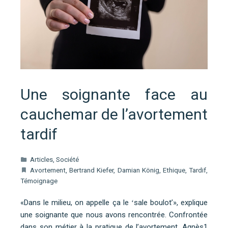
Une soignante face au
cauchemar de l’avortement
tardif
Articles
,
Société
Avortement
,
Bertrand Kiefer
,
Damian König
,
Ethique
,
Tardif
,
Témoignage
«Dans le milieu, on appelle ça le ʻsale boulotʼ», explique
une soignante que nous avons rencontrée. Confrontée
dans son métier à la pratique de l’avortement, Agnès1