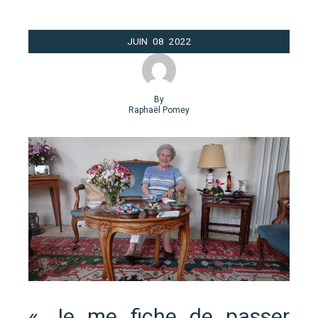
JUIN
08
2022
By
Raphaël Pomey
« Je me fiche de passer