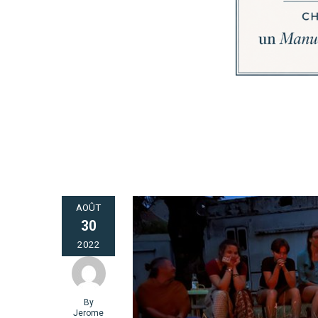
AOÛT
30
2022
By
Jerome