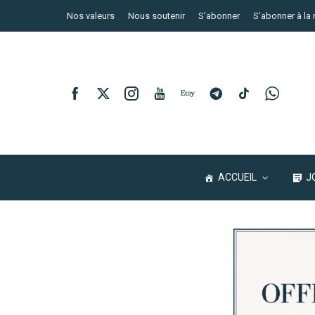
Nos valeurs
Nous soutenir
S’abonner
S’abonner à la 
ACCUEIL
J