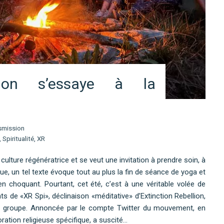
llion s’essaye à la
smission
,
Spiritualité
,
XR
 culture régénératrice et se veut une invitation à prendre soin, à
vue, un tel texte évoque tout au plus la fin de séance de yoga et
ien choquant. Pourtant, cet été, c’est à une véritable volée de
nts de «XR Spi», déclinaison «méditative» d’Extinction Rebellion,
eur groupe. Annoncée par le compte Twitter du mouvement, en
ration religieuse spécifique, a suscité…