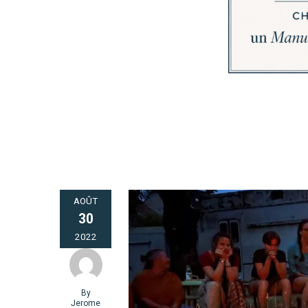
AOÛT
30
2022
By
Jerome