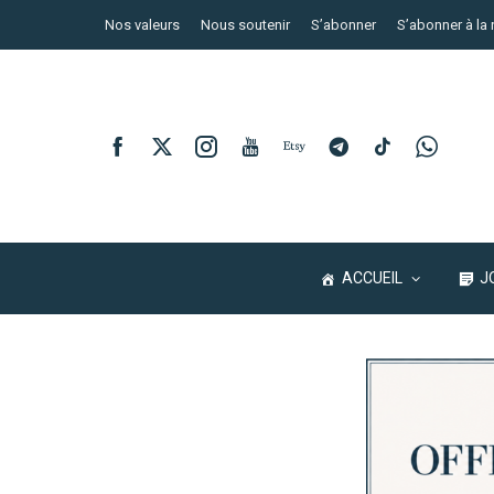
Nos valeurs
Nous soutenir
S’abonner
S’abonner à la 
ACCUEIL
J