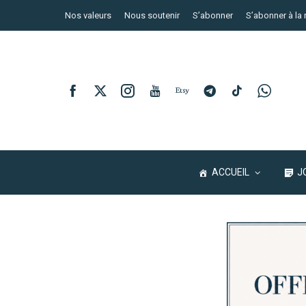
Nos valeurs
Nous soutenir
S’abonner
S’abonner à la 
ACCUEIL
J