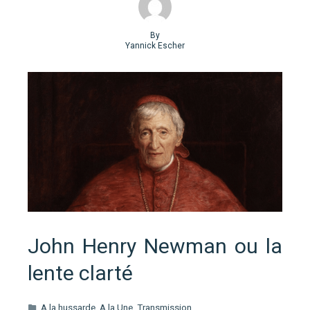
By
Yannick Escher
John Henry Newman ou la
lente clarté
A la hussarde
,
A la Une
,
Transmission