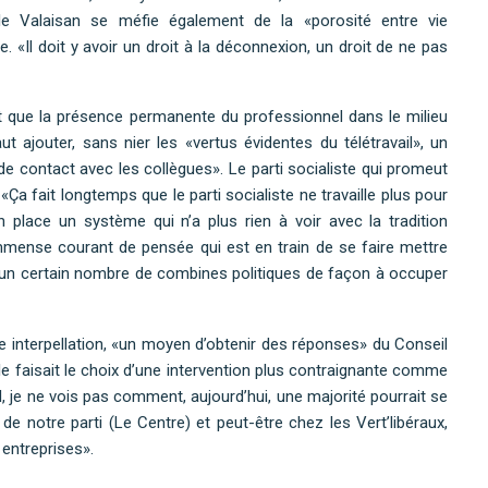
 le Valaisan se méfie également de la «porosité entre vie
e. «Il doit y avoir un droit à la déconnexion, un droit de ne pas
t que la présence permanente du professionnel dans le milieu
ut ajouter, sans nier les «vertus évidentes du télétravail», un
de contact avec les collègues». Le parti socialiste qui promeut
Ça fait longtemps que le parti socialiste ne travaille plus pour
n place un système qui n’a plus rien à voir avec la tradition
immense courant de pensée qui est en train de se faire mettre
ver un certain nombre de combines politiques de façon à occuper
e interpellation, «un moyen d’obtenir des réponses» du Conseil
le faisait le choix d’une intervention plus contraignante comme
l, je ne vois pas comment, aujourd’hui, une majorité pourrait se
 de notre parti (Le Centre) et peut-être chez les Vert’libéraux,
 entreprises».