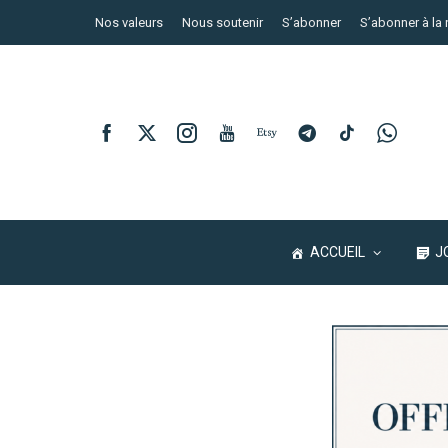
Nos valeurs
Nous soutenir
S’abonner
S’abonner à la 
ACCUEIL
J