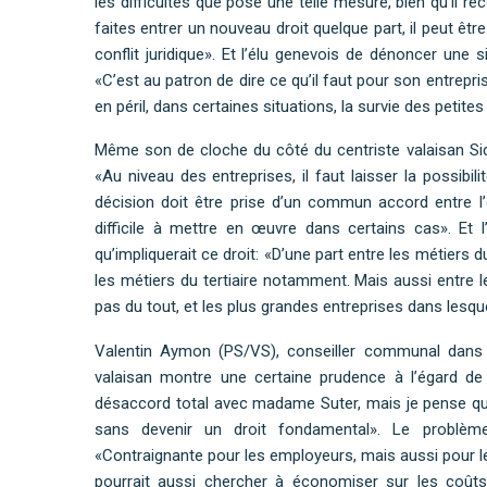
les difficultés que pose une telle mesure, bien qu’il re
faites entrer un nouveau droit quelque part, il peut être
conflit juridique». Et l’élu genevois de dénoncer une si
«C’est au patron de dire ce qu’il faut pour son entrepri
en péril, dans certaines situations, la survie des petites
Même son de cloche du côté du centriste valaisan Sid
«Au niveau des entreprises, il faut laisser la possibilit
décision doit être prise d’un commun accord entre l’em
difficile à mettre en œuvre dans certains cas». Et 
qu’impliquerait ce droit: «D’une part entre les métiers d
les métiers du tertiaire notamment. Mais aussi entre le
pas du tout, et les plus grandes entreprises dans lesque
Valentin Aymon (PS/VS), conseiller communal dans l
valaisan montre une certaine prudence à l’égard de
désaccord total avec madame Suter, mais je pense que l
sans devenir un droit fondamental». Le problème 
«Contraignante pour les employeurs, mais aussi pour le
pourrait aussi chercher à économiser sur les coût