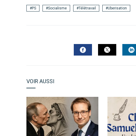
PS
Socialisme
Télétravail
Uberisation
FACEBOOK
TWITTER
L
VOIR AUSSI