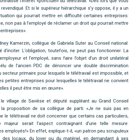
connaisse l’intérêt «ponctuel» du télétravail: «Dès lors que vous
 revendiqué. Et si le supérieur hiérarchique s’y oppose, il y a un
tuation qui pourrait mettre en difficulté certaines entreprises:
se, non pas à l’employé de réclamer un droit qui pourrait mettre
 entreprises».
ney Kamerzin, collègue de Gabriela Suter au Conseil national:
é d’inciter. L’obligation, toutefois, ne peut pas fonctionner. La
ployeur et l’employé, sans faire l’objet d’un droit unilatéral
l’élu de l’ancien PDC de dénoncer une double discrimination
u secteur primaire pour lesquels le télétravail est impossible, et
s petites entreprises pour lesquelles le télétravail ne convient
lles il peut être mis en œuvre».
e village de Savièse et député suppléant au Grand Conseil
 la proposition de sa collègue de parti: «Je ne suis pas en
e télétravail ne doit concerner que certains cas particuliers,
majeur serait l’aspect contraignant d’une telle mesure:
s employés!» En effet, explique-t-il, «un patron peu scrupuleux
s des locaux, du loyer ou du matériel, en demandant à ses