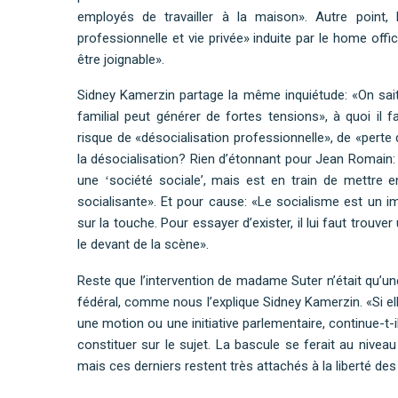
employés de travailler à la maison». Autre point,
professionnelle et vie privée» induite par le home offic
être joignable».
Sidney Kamerzin partage la même inquiétude: «On sai
familial peut générer de fortes tensions», à quoi il fa
risque de «désocialisation professionnelle», de «perte 
la désocialisation? Rien d’étonnant pour Jean Romain: «
une ʻsociété socialeʼ, mais est en train de mettre e
socialisante». Et pour cause: «Le socialisme est un 
sur la touche. Pour essayer d’exister, il lui faut trou
le devant de la scène».
Reste que l’intervention de madame Suter n’était qu’un
fédéral, comme nous l’explique Sidney Kamerzin. «Si el
une motion ou une initiative parlementaire, continue-t-i
constituer sur le sujet. La bascule se ferait au niveau
mais ces derniers restent très attachés à la liberté des