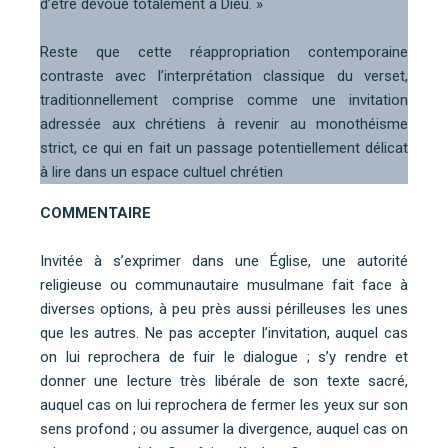
d’être dévoué totalement à Dieu. »
Reste que cette réappropriation contemporaine
contraste avec l’interprétation classique du verset,
traditionnellement comprise comme une invitation
adressée aux chrétiens à revenir au monothéisme
strict, ce qui en fait un passage potentiellement délicat
à lire dans un espace cultuel chrétien
COMMENTAIRE
Invitée à s’exprimer dans une Église, une autorité
religieuse ou communautaire musulmane fait face à
diverses options, à peu près aussi périlleuses les unes
que les autres. Ne pas accepter l’invitation, auquel cas
on lui reprochera de fuir le dialogue ; s’y rendre et
donner une lecture très libérale de son texte sacré,
auquel cas on lui reprochera de fermer les yeux sur son
sens profond ; ou assumer la divergence, auquel cas on