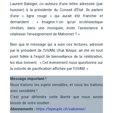
Laurent Balsiger, co-auteurs d’une lettre adressée (par
huissier) à la présidente du Conseil d’État. Ils parlent
d’une « ligne rouge » qui aurait été franchie et
demandent : « Imagine-t-on qu’un ecclésiastique
chrétien, dans une mosquée, invite l’assistance à
relativiser l’enseignement de Mahomet ? »
Bien que le message qui a suivi ces lectures, adressé
par le président de l’UVAM, Ufuk Ikitepe, ait été en tout
point fidèle à l’esprit de bienveillance de la célébration,
les élus tonnent : « Cet événement nous questionne sur
la volonté de pacification affichée par l’UVAM. »
Message important !
Nous traitons les sujets sensibles, et nous les traitons
avec sensibilité !
C’est pour défendre cette liberté que nous avons
besoin de votre soutien.
Abonnements :
https://lepeuple.ch/sabonner/