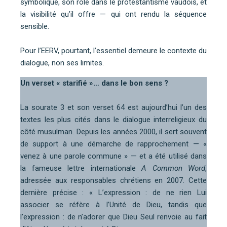
symbolique, son rôle dans le protestantisme vaudois, et
la visibilité qu’il offre — qui ont rendu la séquence
sensible.
Pour l’EERV, pourtant, l’essentiel demeure le contexte du
dialogue, non ses limites.
Un verset « starifié »… dans le bon sens ?
La sourate 3 et son verset 64 est aujourd’hui l’un des
textes les plus cités dans le dialogue interreligieux du
côté musulman. Depuis les années 2000, il sert souvent
de support à une démarche de rapprochement — «
venez à une parole commune » — et a été utilisé dans
la fameuse lettre internationale
A Common Word
,
adressée aux responsables chrétiens en 2007. Cette
dernière précise : « L’expression : de ne rien Lui
associer se réfère à l’Unité de Dieu, tandis que
l’expression : de n’adorer que Dieu Seul renvoie au fait