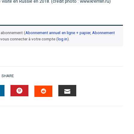
visite en Russie en 2018. (crédit photo : www.kremlin.ru)
un abonnement (
Abonnement annuel en ligne + papier
,
Abonnement
 vous connecter à votre compte (
log in
).
SHARE
INKEDIN
PINTEREST
EMAIL
STUMBLEUPON