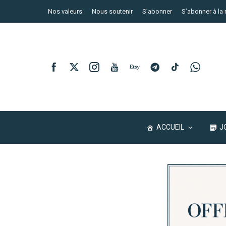
Nos valeurs
Nous soutenir
S’abonner
S’abonner à la 
ACCUEIL
J