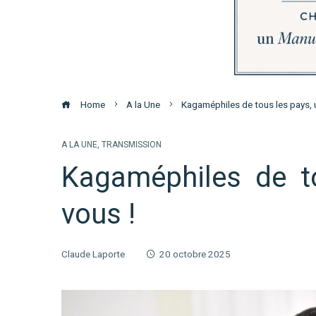
Home
A la Une
Kagaméphiles de tous les pays, 
A LA UNE
,
TRANSMISSION
Kagaméphiles de to
vous !
Claude Laporte
20 octobre 2025