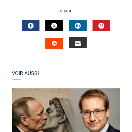
SHARE
FACEBOOK
TWITTER
LINKEDIN
PINTERES
EMAIL
STUMBLEUPON
VOIR AUSSI