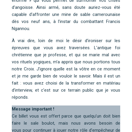
énorme » qui vous permet de surmonter vos crises
d’angoisse. Ainsi armé, sans doute auriez-vous été
capable d’affronter une mine de sable camerounaise
dès vos neuf ans, à l’instar du combattant Francis
Ngannou.
À vrai dire, loin de moi le désir d’ironiser sur les
épreuves que vous avez traversées. L’antique foi
chrétienne que je professe, et qui se marie mal avec
vos rituels yogiques, m’a appris que nous portions tous
notre Croix. J’ignore quelle est la vôtre en ce moment
et je me garde bien de vouloir le savoir. Mais il est un
fait : vous avez choisi de la transformer en matériau
d’interview, et c’est sur ce terrain public que je vous
réponds.
Message important !
Ce billet vous est offert parce que quelqu’un doit bien
faire le sale boulot, mais n
ous
avons besoin de
vous pour continuer à jouer notre rôle d’empêcheur de