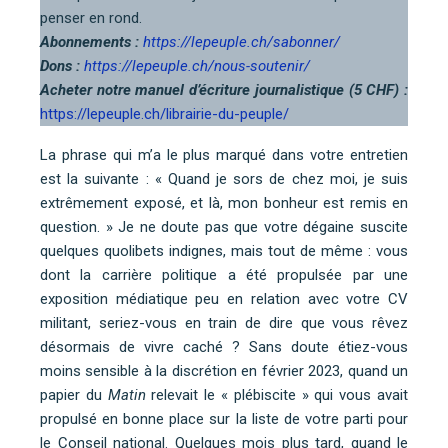
penser en rond.
Abonnements :
https://lepeuple.ch/sabonner/
Dons :
https://lepeuple.ch/nous-soutenir/
Acheter notre manuel d’écriture journalistique (5 CHF) :
https://lepeuple.ch/librairie-du-peuple/
La phrase qui m’a le plus marqué dans votre entretien
est la suivante : « Quand je sors de chez moi, je suis
extrêmement exposé, et là, mon bonheur est remis en
question. » Je ne doute pas que votre dégaine suscite
quelques quolibets indignes, mais tout de même : vous
dont la carrière politique a été propulsée par une
exposition médiatique peu en relation avec votre CV
militant, seriez-vous en train de dire que vous rêvez
désormais de vivre caché ? Sans doute étiez-vous
moins sensible à la discrétion en février 2023, quand un
papier du
Matin
relevait le « plébiscite » qui vous avait
propulsé en bonne place sur la liste de votre parti pour
le Conseil national. Quelques mois plus tard, quand le