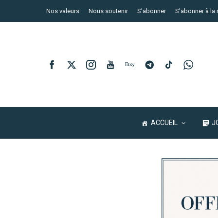
Nos valeurs
Nous soutenir
S’abonner
S’abonner à la 
ACCUEIL
J