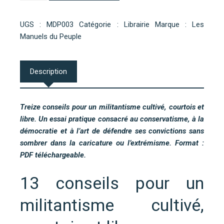
Le
Guide
UGS :
MDP003
Catégorie :
Librairie
Marque :
Les
Manuels du Peuple
du
Conservateur
Pas
Description
Cinglé
(PDF)
Treize conseils pour un militantisme cultivé, courtois et
libre. Un essai pratique consacré au conservatisme, à la
démocratie et à l’art de défendre ses convictions sans
sombrer dans la caricature ou l’extrémisme. Format :
PDF téléchargeable.
13 conseils pour un
militantisme cultivé,