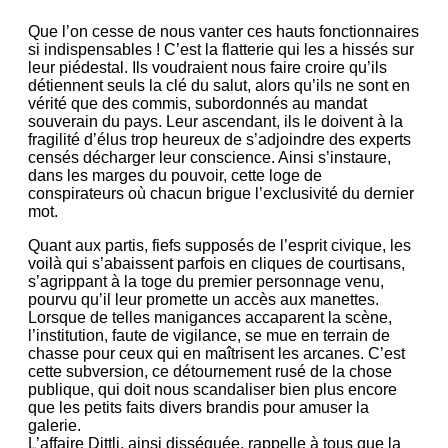
Que l’on cesse de nous vanter ces hauts fonctionnaires
si indispensables ! C’est la flatterie qui les a hissés sur
leur piédestal. Ils voudraient nous faire croire qu’ils
détiennent seuls la clé du salut, alors qu’ils ne sont en
vérité que des commis, subordonnés au mandat
souverain du pays. Leur ascendant, ils le doivent à la
fragilité d’élus trop heureux de s’adjoindre des experts
censés décharger leur conscience. Ainsi s’instaure,
dans les marges du pouvoir, cette loge de
conspirateurs où chacun brigue l’exclusivité du dernier
mot.
Quant aux partis, fiefs supposés de l’esprit civique, les
voilà qui s’abaissent parfois en cliques de courtisans,
s’agrippant à la toge du premier personnage venu,
pourvu qu’il leur promette un accès aux manettes.
Lorsque de telles manigances accaparent la scène,
l’institution, faute de vigilance, se mue en terrain de
chasse pour ceux qui en maîtrisent les arcanes. C’est
cette subversion, ce détournement rusé de la chose
publique, qui doit nous scandaliser bien plus encore
que les petits faits divers brandis pour amuser la
galerie.
L’affaire Dittli, ainsi disséquée, rappelle à tous que la