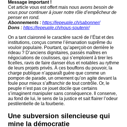
Message important !
Cet article vous est offert mais n
ous avons besoin de
vous pour continuer à jouer notre rôle d’empêcheur de
penser en rond.
Abonnements :
https://lepeuple.ch/sabonner/
Dons :
https://lepeuple.ch/nous-soutenir/
On a tant claironné le caractère sacré de l’État et des
institutions, conçus comme l’émanation suprême du
vouloir populaire. Pourtant, qu’aperçoit-on derrière le
rideau ? D’anciens dignitaires, passés maîtres en
négociations de coulisses, qui s’emploient à tirer les
ficelles, ravis de faire danser élus et notables au rythme
de leurs projets privés. À ces bouffons du pouvoir, la
charge publique n’apparaît guère que comme un
pompon de parade, un ornement qu’on agite devant la
foule pour mieux s’affranchir de tout contrôle. Or, le
peuple n’est pas ce jouet docile que certains
s’imaginent manipuler sans conséquence. Il conserve,
au fond de lui, le sens de la justice et sait flairer l’odeur
pestilentielle de la fourberie.
Une subversion silencieuse qui
mine la démocratie