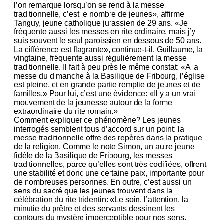
l’on remarque lorsqu’on se rend à la messe
traditionnelle, c’est le nombre de jeunes», affirme
Tanguy, jeune catholique jurassien de 29 ans. «Je
fréquente aussi les messes en rite ordinaire, mais j’y
suis souvent le seul paroissien en dessous de 50 ans.
La différence est flagrante», continue-t-il. Guillaume, la
vingtaine, fréquente aussi régulièrement la messe
traditionnelle. Il fait à peu près le même constat: «A la
messe du dimanche à la Basilique de Fribourg, l’église
est pleine, et en grande partie remplie de jeunes et de
familles.» Pour lui, c’est une évidence: «Il y a un vrai
mouvement de la jeunesse autour de la forme
extraordinaire du rite romain.»
Comment expliquer ce phénomène? Les jeunes
interrogés semblent tous d’accord sur un point: la
messe traditionnelle offre des repères dans la pratique
de la religion. Comme le note Simon, un autre jeune
fidèle de la Basilique de Fribourg, les messes
traditionnelles, parce qu’elles sont très codifiées, offrent
une stabilité et donc une certaine paix, importante pour
de nombreuses personnes. En outre, c’est aussi un
sens du sacré que les jeunes trouvent dans la
célébration du rite tridentin: «Le soin, l’attention, la
minutie du prêtre et des servants dessinent les
contours du mystère imperceptible pour nos sens,